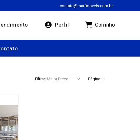
contato@marfmoveis.com.br
Carrinho
endimento
Perfil
Contato
Filtrar:
Página: