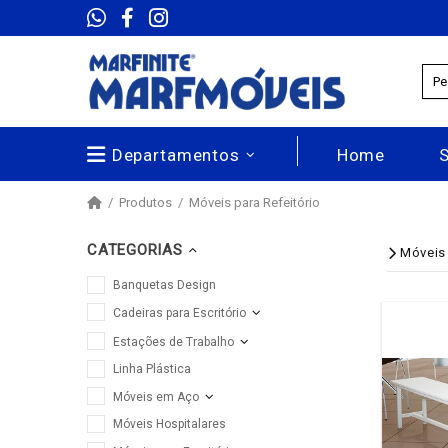
Departamentos
Home
Produtos
Móveis para Refeitório
CATEGORIAS
Móveis 
Banquetas Design
Cadeiras para Escritório
Estações de Trabalho
Linha Plástica
Móveis em Aço
Móveis Hospitalares