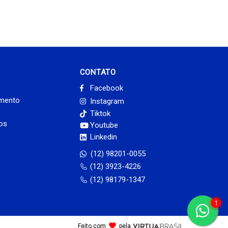
CONTATO
Facebook
imento
Instagram
Tiktok
dos
Youtube
Linkedin
(12) 98201-0055
(12) 3923-4226
(12) 98179-1347
1
Feito com
pela