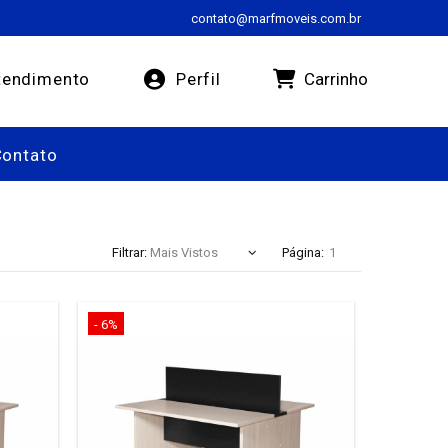
contato@marfmoveis.com.br
Carrinho
endimento
Perfil
Contato
Filtrar:
Página:
- 6%