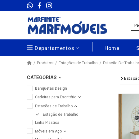
Departamentos
Home
Produtos
Estações de Trabalho
Estação De Trabalh
CATEGORIAS
Estaçã
Banquetas Design
Cadeiras para Escritório
Estações de Trabalho
Estação de Trabalho
Linha Plástica
Móveis em Aço