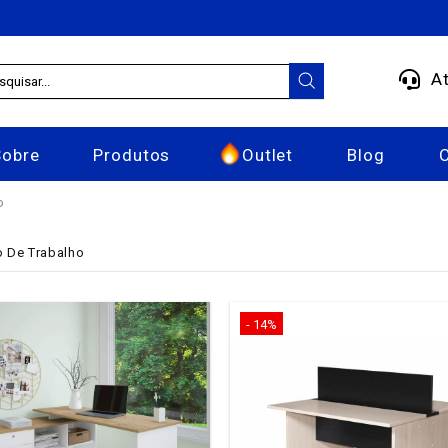
At
Sobre
Produtos
Outlet
Blog
o
o De Trabalho
- 14%