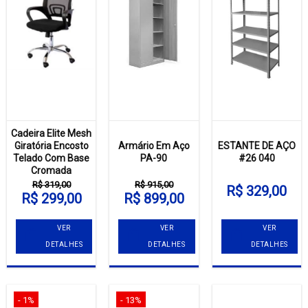
Cadeira Elite Mesh
Giratória Encosto
Armário Em Aço
ESTANTE DE AÇO
Telado Com Base
PA-90
#26 040
Cromada
R$ 319,00
R$ 915,00
R$ 329,00
R$ 299,00
R$ 899,00
VER
VER
VER
DETALHES
DETALHES
DETALHES
- 1%
- 13%