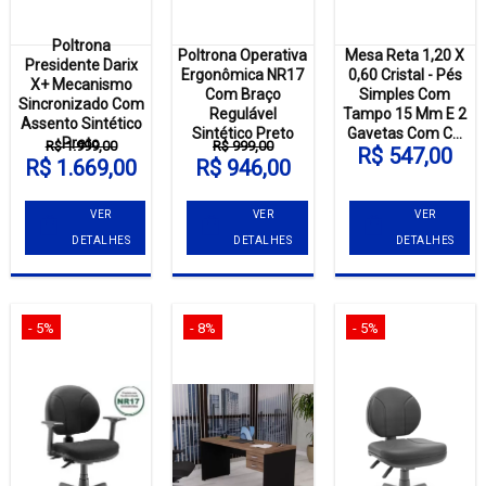
Poltrona
Poltrona Operativa
Mesa Reta 1,20 X
Presidente Darix
Ergonômica NR17
0,60 Cristal - Pés
X+ Mecanismo
Com Braço
Simples Com
Sincronizado Com
Regulável
Tampo 15 Mm E 2
Assento Sintético
Sintético Preto
Gavetas Com C...
Preto
R$ 1.999,00
R$ 999,00
R$ 547,00
R$ 1.669,00
R$ 946,00
VER
VER
VER
DETALHES
DETALHES
DETALHES
- 5%
- 8%
- 5%