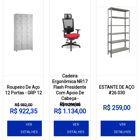
Cadeira
Ergonômica NR17
Roupeiro De Aço
Flash Presidente
ESTANTE DE AÇO
12 Portas - GRP 12
Com Apoio De
#26 030
Cabeça -
Plaxmetal
R$ 932,00
R$ 1.299,00
R$ 259,00
R$ 922,35
R$ 1.134,00
VER
VER
VER
DETALHES
DETALHES
DETALHES