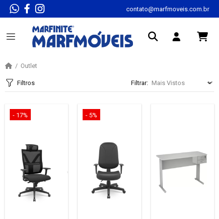
contato@marfmoveis.com.br
Outlet
Filtros
Filtrar:
- 17%
- 5%