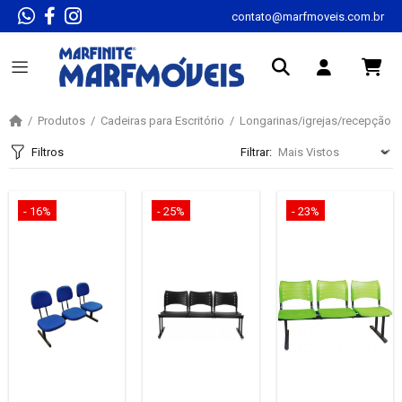
contato@marfmoveis.com.br
Produtos
Cadeiras para Escritório
Longarinas/igrejas/recepção
Filtros
Filtrar:
- 16%
- 25%
- 23%