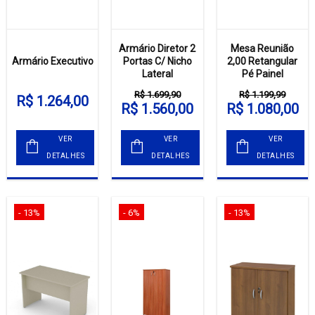
Armário Diretor 2
Mesa Reunião
Armário Executivo
Portas C/ Nicho
2,00 Retangular
Lateral
Pé Painel
R$ 1.699,90
R$ 1.199,99
R$ 1.264,00
R$ 1.560,00
R$ 1.080,00
VER
VER
VER
DETALHES
DETALHES
DETALHES
- 13%
- 6%
- 13%