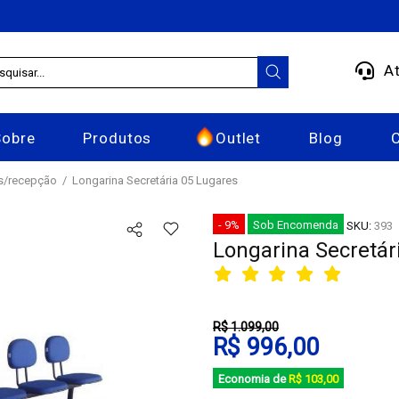
At
Sobre
Produtos
Outlet
Blog
as/recepção
Longarina Secretária 05 Lugares
- 9%
Sob Encomenda
SKU:
393
Longarina Secretár
R$ 1.099,00
R$ 996,00
Economia de
R$ 103,00