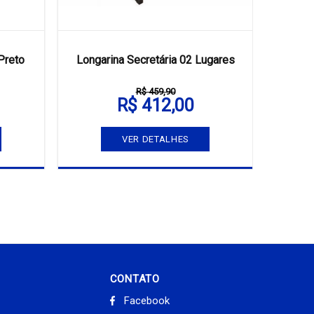
Preto
Longarina Secretária 02 Lugares
Longa
R$ 459,90
R$ 412,00
VER DETALHES
CONTATO
Facebook