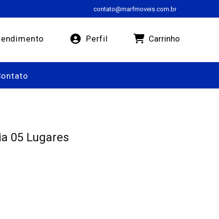
contato@marfmoveis.com.br
Carrinho
endimento
Perfil
Contato
ia 05 Lugares