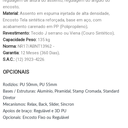
regulagem de altura do assento, regulagem do ângulo do
encosto;
Material:
Assento em espuma injetada de alta densidade,
Encosto Tela sintética reforçada, base em aço, com
acabamento carenado em PP (Polipropileno);
Revestimento:
Tecido J serrano ou Viena (Couro Sintético);
Capacidade Peso:
135 kg
Norma:
NR17/ABNT13962 -
Garantia:
12 Meses (360 Dias);
S.A.C.:
(12) 3923-4226.
OPCIONAIS
Rodízios: PU 50mm, PU 55mm
Bases / Estruturas: Alumínio, Piramidal, Stamp Cromada, Standard
Diretor
Mecanismos: Relax, Back, Slider, Sincron
Apoios de braço: Regulável e 3D PU
Opcionais: Encosto Fixo ou Regulável