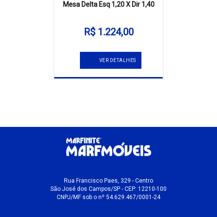
Mesa Delta Esq 1,20 X Dir 1,40
R$ 1.224,00
VER DETALHES
Rua Francisco Paes, 329 - Centro
São José dos Campos/SP - CEP: 12210-100
CNPJ/MF sob o nº 54.629.467/0001-24