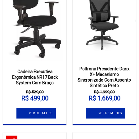
Poltrona Presidente Darix
Cadeira Executiva
X+ Mecanismo
Ergonômica NR17 Back
Sincronizado Com Assento
System Com Braço
Sintético Preto
R$ 529,00
R$ 1.999,00
R$ 499,00
R$ 1.669,00
VER DETALHES
VER DETALHES