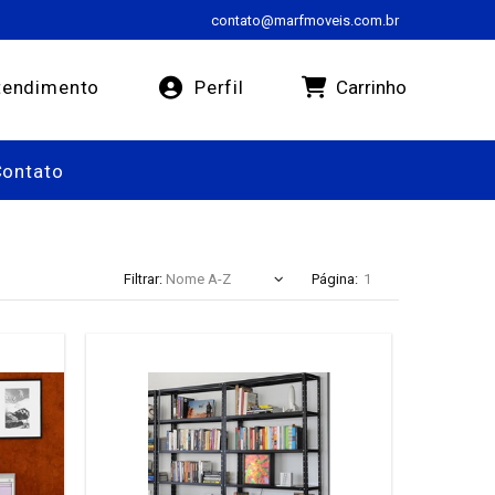
contato@marfmoveis.com.br
Carrinho
endimento
Perfil
Contato
Filtrar:
Página: