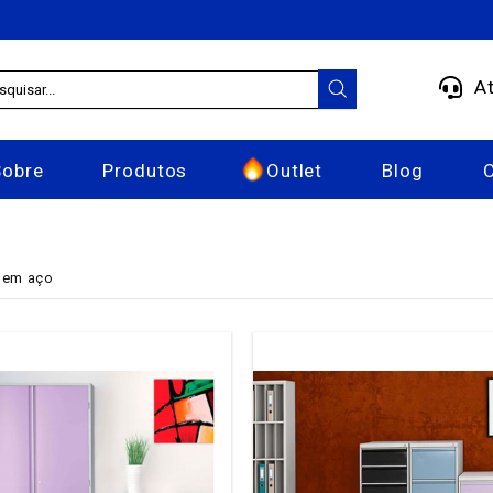
At
Sobre
Produtos
Outlet
Blog
 em aço