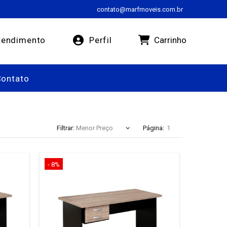
contato@marfmoveis.com.br
Carrinho
endimento
Perfil
Contato
Filtrar:
Página:
- 8%