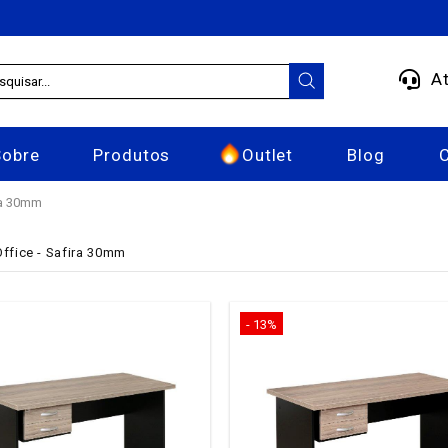
At
Sobre
Produtos
Outlet
Blog
ira 30mm
ffice - Safira 30mm
- 13%