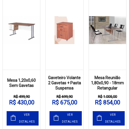
Gaveteiro Volante
Mesa Reunião
Mesa 1,20x0,60
2 Gavetas + Pasta
1,80x0,90 - 18mm
Sem Gavetas
Suspensa
Retangular
R$ 499,90
R$ 699,90
R$ 1.005,00
R$ 430,00
R$ 675,00
R$ 854,00
VER
VER
VER
DETALHES
DETALHES
DETALHES