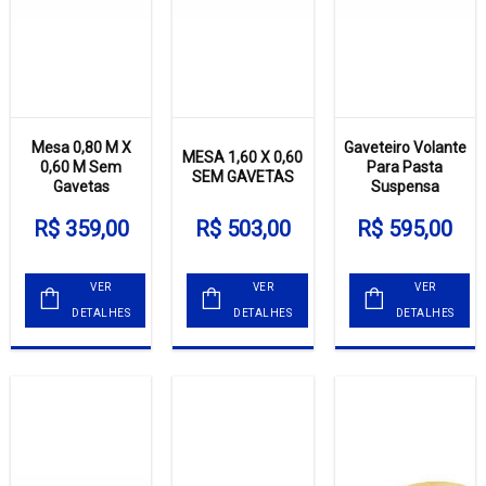
Mesa 0,80 M X
Gaveteiro Volante
MESA 1,60 X 0,60
0,60 M Sem
Para Pasta
SEM GAVETAS
Gavetas
Suspensa
R$ 359,00
R$ 503,00
R$ 595,00
VER
VER
VER
DETALHES
DETALHES
DETALHES