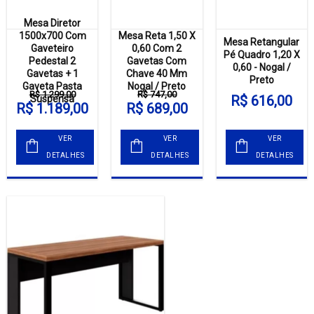
Mesa Diretor
1500x700 Com
Mesa Reta 1,50 X
Mesa Retangular
Gaveteiro
0,60 Com 2
Pé Quadro 1,20 X
Pedestal 2
Gavetas Com
0,60 - Nogal /
Gavetas + 1
Chave 40 Mm
Preto
Gaveta Pasta
Nogal / Preto
R$ 1.299,00
R$ 747,00
R$ 616,00
Suspensa
R$ 1.189,00
R$ 689,00
VER
VER
VER
DETALHES
DETALHES
DETALHES