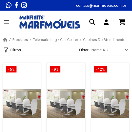
contato@marfmoveis.com.br
Produtos
Telemarketing / Call Center
Cabines De Atendimento
Filtros
Filtrar:
- 6%
- 9%
- 12%